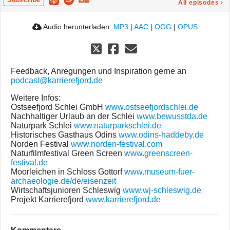
Subscribe
All episodes
›
Audio herunterladen:
MP3
|
AAC
|
OGG
|
OPUS
Feedback, Anregungen und Inspiration gerne an
podcast@karrierefjord.de
Weitere Infos:
Ostseefjord Schlei GmbH
www.ostseefjordschlei.de
Nachhaltiger Urlaub an der Schlei
www.bewusstda.de
Naturpark Schlei
www.naturparkschlei.de
Historisches Gasthaus Odins
www.odins-haddeby.de
Norden Festival
www.norden-festival.com
Naturfilmfestival Green Screen
www.greenscreen-
festival.de
Moorleichen in Schloss Gottorf
www.museum-fuer-
archaeologie.de/de/eisenzeit
Wirtschaftsjunioren Schleswig
www.wj-schleswig.de
Projekt Karrierefjord
www.karrierefjord.de