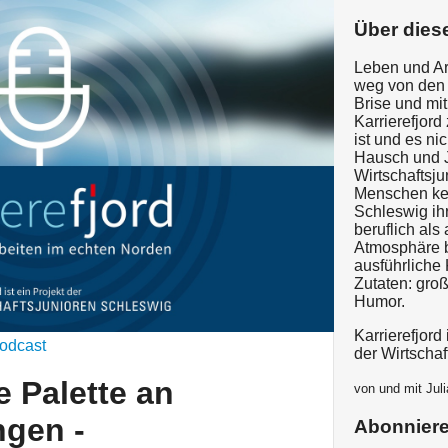
Über dies
Leben und Ar
weg von den 
Brise und mi
Karrierefjord
ist und es ni
Hausch und 
Wirtschaftsj
Menschen ken
Schleswig ih
beruflich als
Atmosphäre b
ausführliche
Zutaten: gro
Humor.
Karrierefjord
odcast
der Wirtschaf
e Palette an
von und mit Jul
ngen -
Abonnier