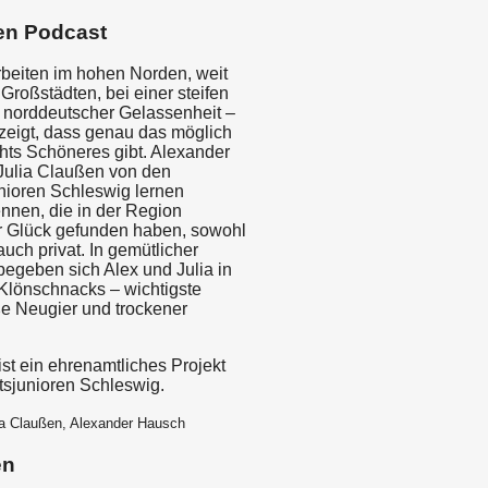
en Podcast
beiten im hohen Norden, weit
Großstädten, bei einer steifen
t norddeutscher Gelassenheit –
 zeigt, dass genau das möglich
chts Schöneres gibt. Alexander
Julia Claußen von den
unioren Schleswig lernen
nen, die in der Region
r Glück gefunden haben, sowohl
 auch privat. In gemütlicher
egeben sich Alex und Julia in
 Klönschnacks – wichtigste
ße Neugier und trockener
 ist ein ehrenamtliches Projekt
tsjunioren Schleswig.
ia Claußen, Alexander Hausch
en