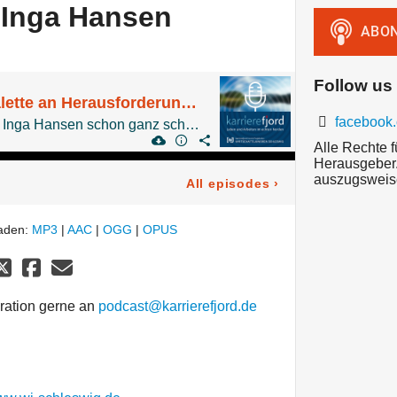
 Inga Hansen
Follow us
#023 Eine bunte Palette an Herausforderungen - Malermeisterin Inga Hansen
facebook
Mit ihren 28 Jahren hat Inga Hansen schon ganz schön was geschafft: Sie leitet ihren eigenen Malerei-Betrieb in Schleswig. Wie es dazu kam und welche Stationen es bis dahin brauchte erzählt sie Alex & Julia.
Alle Rechte f
Herausgeber.
auszugsweis
All episodes
›
laden:
MP3
|
AAC
|
OGG
|
OPUS
ration gerne an
podcast@karrierefjord.de