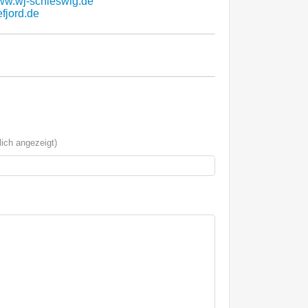
w.wj-schleswig.de
fjord.de
ich angezeigt)